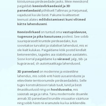
tööstusmaa piirdeaedade jaoks. Meie meeskond
paigaldab
keevisvõrkaedasid ja 3D
paneelaedasid
põhiliselt Tallinnas ja Harjumaal,
vajadusel ka üle Eesti. Pakume kvaliteetset
teenust alates
mõõdistamisest kuni võtmed
kätte lahenduseni
.
Keevisvõrkaed
on tuntud oma
vastupidavuse,
tugevuse ja pika kasutusea
poolest. See sobib
suurepäraselt kruntide piirdeaedaks, kus
soovitakse turvalist ja stabiilset lahendust, mis ei
ole liialt kulukas. Paigaldame kõik postid kindlalt
betoneerides, tagades aia stabiilsuse aastateks.
Soovi korral paigaldame ka
väravad
: jalg-, tiib- ja
liugväravad, sh automaatikaga lahendused.
3D paneelaed
on modernne ja esteetiline
lahendus, mis sobib eriti hästi uusarenduste ja
ettevõtete territooriumide piirdeaedadeks. Selle
tugev konstruktsioon talub tuult, lund ja Eesti
ilmastikuolusid ning on
hooldusvaba
, mis
säästab aega ja raha. Tänu modernsele disainile
annab 3D paneelaed krundile visuaalse väärtuse
ning sobib hästi nii eramutele kui ka ärikliendile.