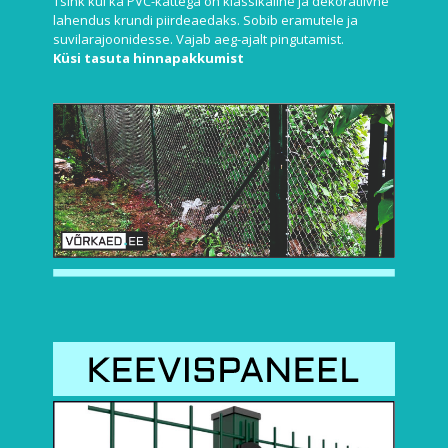
Tsink kui ka PVC-kattega on klassikaline ja dekoratiivne
lahendus krundi piirdeaedaks. Sobib eramutele ja
suvilarajoonidesse. Vajab aeg-ajalt pingutamist.
Küsi tasuta hinnapakkumist