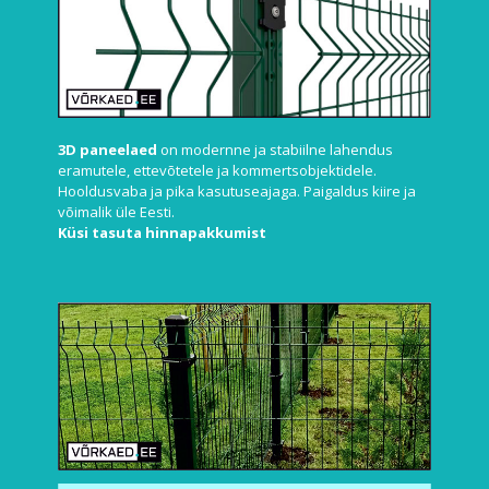
3
D paneelaed
on modernne ja stabiilne lahendus
eramutele, ettevõtetele ja kommertsobjektidele.
Hooldusvaba ja pika kasutuseajaga
. Paigaldus kiire ja
võimalik üle Eesti.
Küsi tasuta hinnapakkumist