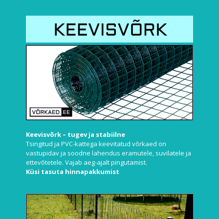
Keevisvõrk – tugev ja stabiilne
Tsingitud ja PVC-kattega keevitatud võrkaed on
vastupidav ja soodne lahendus eramutele, suvilatele ja
ettevõtetele. Vajab aeg-ajalt pingutamist.
Küsi tasuta hinnapakkumist