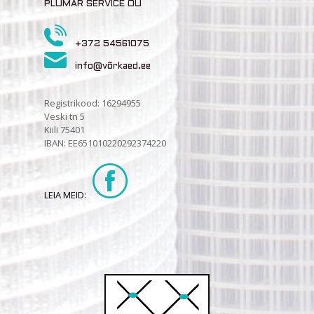
PLUMAR SERVICE OÜ
+372 54561075
info@võrkaed.ee
Registrikood: 16294955
Veski tn 5
Kiili 75401
IBAN: EE651010220292374220
LEIA MEID: