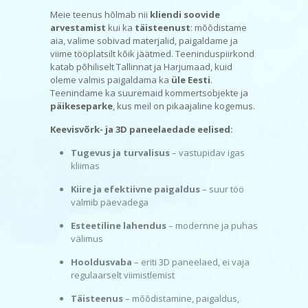
Meie teenus hõlmab nii
kliendi soovide
arvestamist
kui ka
täisteenust
: mõõdistame
aia, valime sobivad materjalid, paigaldame ja
viime tööplatsilt kõik jäätmed. Teeninduspiirkond
katab põhiliselt Tallinnat ja Harjumaad, kuid
oleme valmis paigaldama ka
üle Eesti
.
Teenindame ka suuremaid kommertsobjekte ja
päikeseparke
, kus meil on pikaajaline kogemus.
Keevisvõrk- ja 3D paneelaedade eelised:
Tugevus ja turvalisus
– vastupidav igas
kliimas
Kiire ja efektiivne paigaldus
– suur töö
valmib päevadega
Esteetiline lahendus
– modernne ja puhas
välimus
Hooldusvaba
– eriti 3D paneelaed, ei vaja
regulaarselt viimistlemist
Täisteenus
– mõõdistamine, paigaldus,