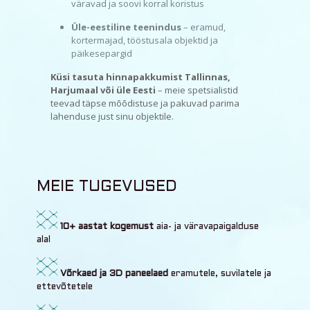
väravad ja soovi korral koristus
Üle-eestiline teenindus
– eramud,
kortermajad, tööstusala objektid ja
päikesepargid
Küsi tasuta hinnapakkumist Tallinnas,
Harjumaal või üle Eesti
– meie spetsialistid
teevad täpse mõõdistuse ja pakuvad parima
lahenduse just sinu objektile.
MEIE TUGEVUSED
10+ aastat kogemust
aia- ja väravapaigalduse
alal
Võrkaed ja 3D paneelaed
eramutele, suvilatele ja
ettevõtetele