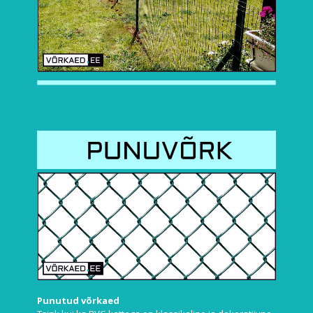
Punutud võrkaed